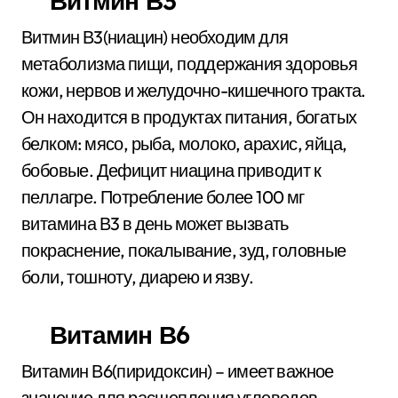
Витмин В3
Витмин В3(ниацин) необходим для
метаболизма пищи, поддержания здоровья
кожи, нервов и желудочно-кишечного тракта.
Он находится в продуктах питания, богатых
белком: мясо, рыба, молоко, арахис, яйца,
бобовые. Дефицит ниацина приводит к
пеллагре. Потребление более 100 мг
витамина В3 в день может вызвать
покраснение, покалывание, зуд, головные
боли, тошноту, диарею и язву.
Витамин В6
Витамин В6(пиридоксин) – имеет важное
значение для расщепления углеводов,