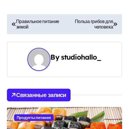
Н
Правильное питание
Польза грибов для
зимой
человека
а
в
и
By
studiohallo_
г
а
ц
Связанные записи
и
я
Продукты питания
п