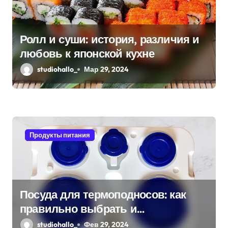
о
з
Ролл и суши: история, различия и
любовь к японской кухне
а
studiohallo_
Мар 29, 2024
п
и
с
я
Продукты питания
м
Посуда для термоподносов: как
правильно выбрать и
использовать
studiohallo_
Фев 29, 2024