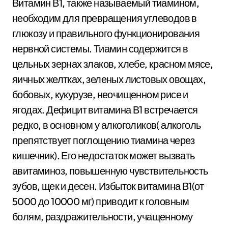
Витамин В1, также называемый тиамином,
необходим для превращения углеводов в
глюкозу и правильного функционирования
нервной системы. Тиамин содержится в
цельных зернах злаков, хлебе, красном мясе,
яичных желтках, зеленых листовых овощах,
бобовых, кукурузе, неочищенном рисе и
ягодах. Дефицит витамина В1 встречается
редко, в основном у алкоголиков( алкоголь
препятствует поглощению тиамина через
кишечник). Его недостаток может вызвать
авитаминоз, повышенную чувствительность
зубов, щек и десен. Избыток витамина В1(от
5000 до 10000 мг) приводит к головным
болям, раздражительности, учащенному