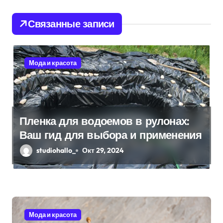
ц
и
Связанные записи
я
п
Мода и красота
о
з
Пленка для водоемов в рулонах:
а
Ваш гид для выбора и применения
п
studiohallo_
Окт 29, 2024
и
с
я
Мода и красота