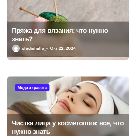
м
Пряжа для вязания: что нужно
знать?
studiohallo_
Окт 22, 2024
Мода и красота
Чистка лица у косметолога: все, что
нужно знать