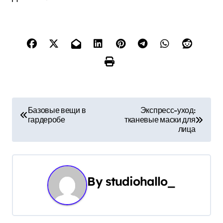
Н
Базовые вещи в
Экспресс-уход:
гардеробе
тканевые маски для
а
лица
в
и
By
studiohallo_
г
а